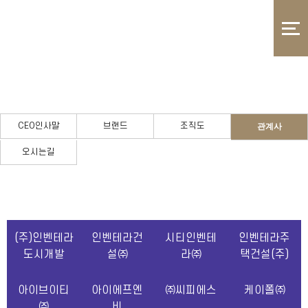
CEO인사말
끝없는 도전과 혁신으로 풍요로운 삶의 가치를 창출하겠습니다.
CEO인사말
브랜드
조직도
관계사
오시는길
(주)인벤테라
인벤테라건
시티인벤테
인벤테라주
도시개발
설㈜
라㈜
택건설(주)
아이브이티
아이에프엔
㈜씨피에스
케이폴㈜
㈜
비